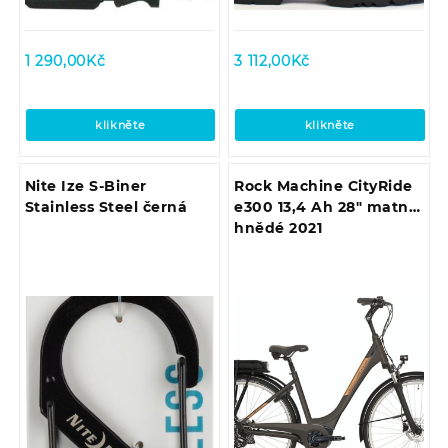
1 290,00
Kč
3 112,00
Kč
klikněte
klikněte
Nite Ize S-Biner
Rock Machine CityRide
Stainless Steel černá
e300 13,4 Ah 28″ matně
hnědé 2021