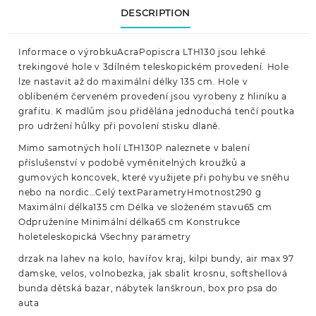
DESCRIPTION
Informace o výrobkuAcraPopiscra LTH130 jsou lehké
trekingové hole v 3dílném teleskopickém provedení. Hole
lze nastavit až do maximální délky 135 cm. Hole v
oblíbeném červeném provedení jsou vyrobeny z hliníku a
grafitu. K madlům jsou přidělána jednoduchá tenčí poutka
pro udržení hůlky při povolení stisku dlaně.
Mimo samotných holí LTH130P naleznete v balení
příslušenství v podobě vyměnitelných kroužků a
gumových koncovek, které využijete při pohybu ve sněhu
nebo na nordic…Celý textParametryHmotnost290 g
Maximální délka135 cm Délka ve složeném stavu65 cm
Odpruženíne Minimální délka65 cm Konstrukce
holeteleskopická Všechny parametry
drzak na lahev na kolo, havířov kraj, kilpi bundy, air max 97
damske, velos, volnobezka, jak sbalit krosnu, softshellová
bunda dětská bazar, nábytek lanškroun, box pro psa do
auta