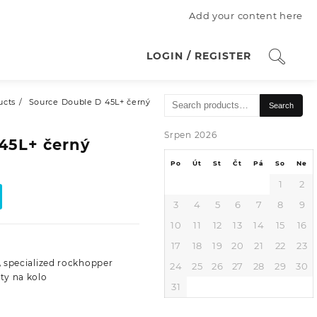
Add your content here
LOGIN / REGISTER
Search
ucts
Source Double D 45L+ černý
Search
for:
Srpen 2026
45L+ černý
Po
Út
St
Čt
Pá
So
Ne
1
2
3
4
5
6
7
8
9
10
11
12
13
14
15
16
17
18
19
20
21
22
23
,
specialized rockhopper
24
25
26
27
28
29
30
ty na kolo
31