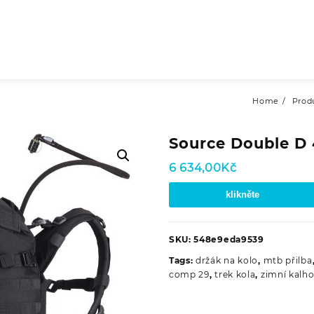
Home
Prod
Source Double D 
6 634,00
Kč
klikněte
SKU:
548e9eda9539
Tags:
držák na kolo
,
mtb přilba
comp 29
,
trek kola
,
zimní kalho