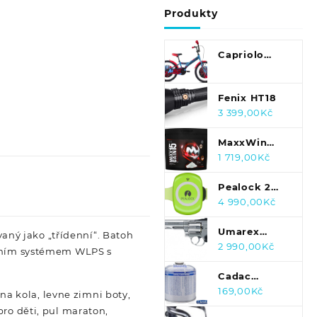
Produkty
Capriolo
Mustang 20"
2021
Fenix HT18
3 399,00
Kč
MaxxWin
Maxx Gain 15 -
1 719,00
Kč
10 kg
Pealock 2
elektronický
4 990,00
Kč
zámek
Umarex
ný jako „třídenní“. Batoh
Legends S60
2 990,00
Kč
tačním systémem WLPS s
4,5 mm
Cadac
Plynová
169,00
Kč
 na kola, levne zimni boty,
kartuše 500g
pro děti, pul maraton,