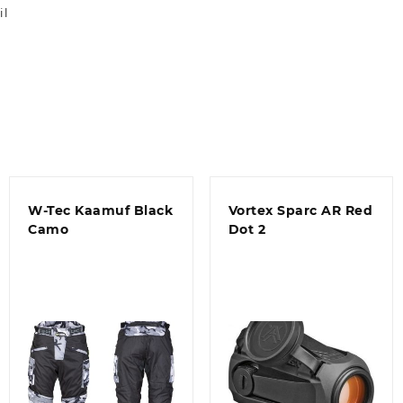
il
W-Tec Kaamuf Black
Vortex Sparc AR Red
Camo
Dot 2