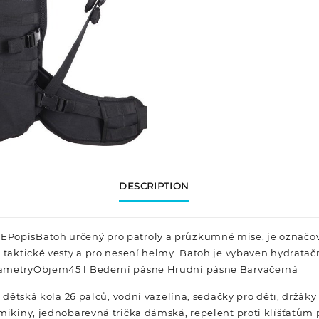
DESCRIPTION
PopisBatoh určený pro patroly a průzkumné mise, je označova
í taktické vesty a pro nesení helmy. Batoh je vybaven hydra
rametryObjem45 l Bederní pásne Hrudní pásne Barvačerná
, dětská kola 26 palců, vodní vazelína, sedačky pro děti, držáky
mikiny, jednobarevná trička dámská, repelent proti klíšťatům 