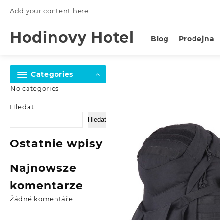
Skip
Add your content here
to
content
Hodinovy Hotel
Blog
Prodejna
Categories
No categories
Hledat
Hledat
Ostatnie wpisy
Najnowsze
komentarze
Žádné komentáře.