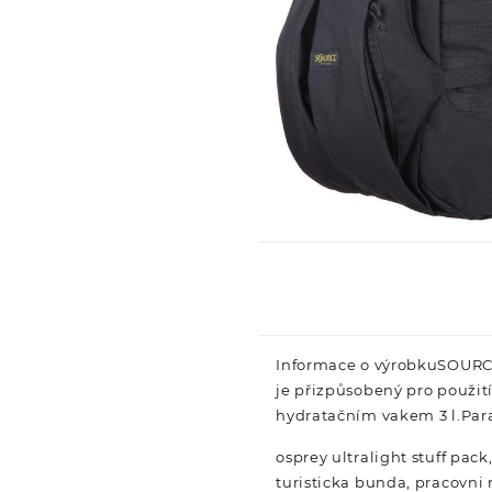
Informace o výrobkuSOURCE
je přizpůsobený pro použit
hydratačním vakem 3 l.Pa
osprey ultralight stuff pack
turisticka bunda, pracovni 