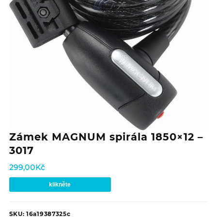
Zámek MAGNUM spirála 1850×12 –
3017
299,00
Kč
klikněte
SKU:
16a19387325c