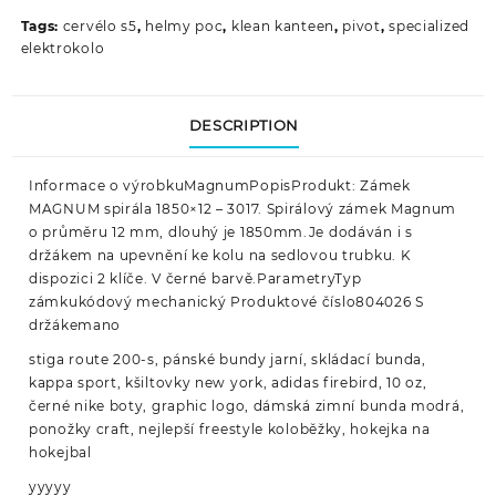
Tags:
cervélo s5
,
helmy poc
,
klean kanteen
,
pivot
,
specialized
elektrokolo
DESCRIPTION
Informace o výrobkuMagnumPopisProdukt: Zámek
MAGNUM spirála 1850×12 – 3017. Spirálový zámek Magnum
o průměru 12 mm, dlouhý je 1850mm.Je dodáván i s
držákem na upevnění ke kolu na sedlovou trubku. K
dispozici 2 klíče. V černé barvě.ParametryTyp
zámkukódový mechanický Produktové číslo804026 S
držákemano
stiga route 200-s, pánské bundy jarní, skládací bunda,
kappa sport, kšiltovky new york, adidas firebird, 10 oz,
černé nike boty, graphic logo, dámská zimní bunda modrá,
ponožky craft, nejlepší freestyle koloběžky, hokejka na
hokejbal
yyyyy