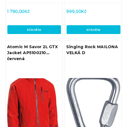
1 790,00
Kč
999,00
Kč
klikněte
klikněte
Atomic M Savor 2L GTX
Singing Rock MAILONA
Jacket AP5100210
VELKÁ D
červená