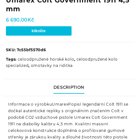
Umarex Colt Government 1911 4,5
mm
6 690,00
Kč
klikněte
SKU:
7c55bf5570d6
Tags:
celoodpružené horské kolo
,
celoodpružené kolo
specialized
,
omotavky na riditka
DESCRIPTION
Informace o výrobkuUmarexPopisI legendární Colt 1911 se
dočkal autentické repliky s originálním značením Colt v
podobě CO2 vzduchové pistole Umarex Colt Government
1911 na diabolky kalibru 4,5 mm. Kvalitní masivní
celokovová konstrukce doplněná o profilované gumové
střenky je zárukou kvality a dlouhé životnosti této pistole.