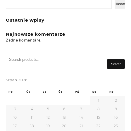
Hledat
Ostatnie wpisy
Najnowsze komentarze
Žádné komentáře.
Search
for:
Search
Srpen 2026
Po
Út
St
Čt
Pá
So
Ne
1
2
3
4
5
6
7
8
9
10
11
12
13
14
15
16
17
18
19
20
21
22
23