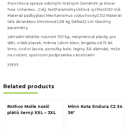
Povrchová úprava odolným matným černěním je know-
how Umarexu.…Celý textParametryÚsťová rychlost130 m/s
Materiál pažbyplast Mechanismus vzduchovkyCO2 Materiál
těla zbraněkov Hmotnost1,08 kg Délka22 cm Všechny
parametry
zahradní lehátko nosnost 150 kg, neoprenové plavky pro
děti, vršek plavek, mikina calvin klein, brigáda od 15 let
brno, cvičící lavice, ponožky kolo, legíny 3/4 dámské, míče
na cvičení, sportovní podprsenka s kosticemi
yyyyy
Related products
Rothco Molle nosič
Minn Kota Endura C2 34
plátů černý XXL – 3XL
36″