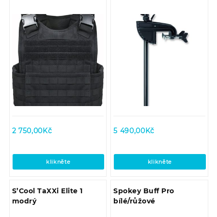
2 750,00
Kč
5 490,00
Kč
klikněte
klikněte
S’Cool TaXXi Elite 1
Spokey Buff Pro
modrý
bílé/růžové