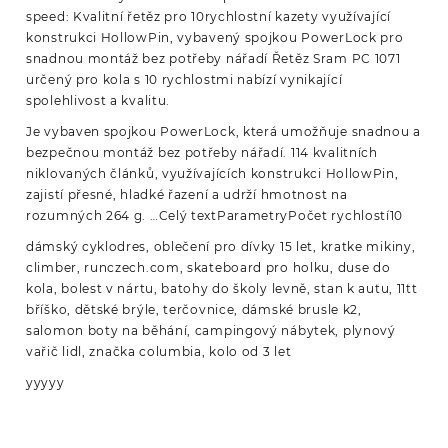
speed: Kvalitní řetěz pro 10rychlostní kazety využívající
konstrukci HollowPin, vybavený spojkou PowerLock pro
snadnou montáž bez potřeby nářadí Řetěz Sram PC 1071
určený pro kola s 10 rychlostmi nabízí vynikající
spolehlivost a kvalitu.
Je vybaven spojkou PowerLock, která umožňuje snadnou a
bezpečnou montáž bez potřeby nářadí. 114 kvalitních
niklovaných článků, využívajících konstrukci HollowPin,
zajistí přesné, hladké řazení a udrží hmotnost na
rozumných 264 g. …Celý textParametryPočet rychlostí10
dámský cyklodres, oblečení pro dívky 15 let, kratke mikiny,
climber, runczech.com, skateboard pro holku, duse do
kola, bolest v nártu, batohy do školy levně, stan k autu, 11tt
bříško, dětské brýle, terčovnice, dámské brusle k2,
salomon boty na běhání, campingový nábytek, plynový
vařič lidl, značka columbia, kolo od 3 let
yyyyy