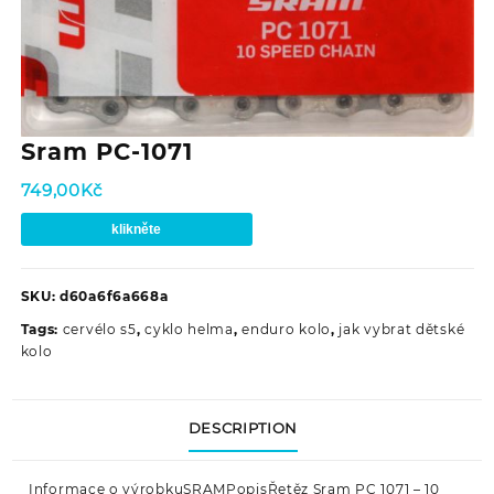
Sram PC-1071
749,00
Kč
klikněte
SKU:
d60a6f6a668a
Tags:
cervélo s5
,
cyklo helma
,
enduro kolo
,
jak vybrat dětské
kolo
DESCRIPTION
Informace o výrobkuSRAMPopisŘetěz Sram PC 1071 – 10