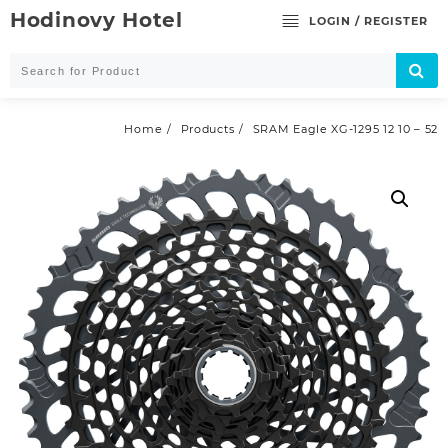
Skip
Hodinovy Hotel
LOGIN / REGISTER
to
content
Home
Products
SRAM Eagle XG-1295 12 10 – 52