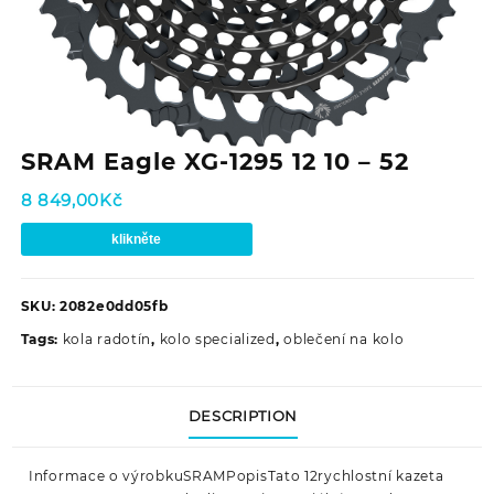
SRAM Eagle XG-1295 12 10 – 52
8 849,00
Kč
klikněte
SKU:
2082e0dd05fb
Tags:
kola radotín
,
kolo specialized
,
oblečení na kolo
DESCRIPTION
Informace o výrobkuSRAMPopisTato 12rychlostní kazeta