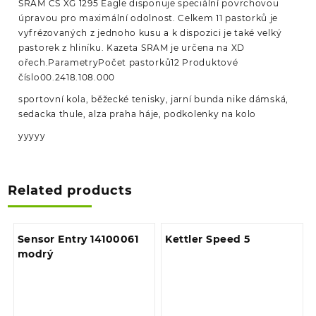
SRAM CS XG 1295 Eagle disponuje speciální povrchovou
úpravou pro maximální odolnost. Celkem 11 pastorků je
vyfrézovaných z jednoho kusu a k dispozici je také velký
pastorek z hliníku. Kazeta SRAM je určena na XD
ořech.ParametryPočet pastorků12 Produktové
číslo00.2418.108.000
sportovní kola, běžecké tenisky, jarní bunda nike dámská,
sedacka thule, alza praha háje, podkolenky na kolo
yyyyy
Related products
Sensor Entry 14100061
Kettler Speed 5
modrý