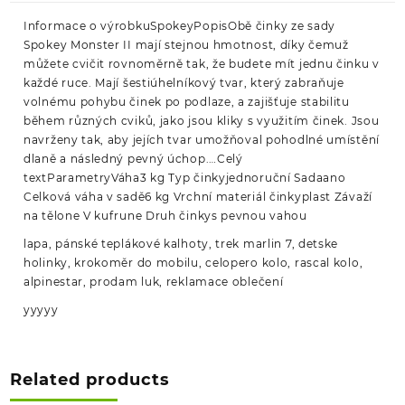
Informace o výrobkuSpokeyPopisObě činky ze sady
Spokey Monster II mají stejnou hmotnost, díky čemuž
můžete cvičit rovnoměrně tak, že budete mít jednu činku v
každé ruce. Mají šestiúhelníkový tvar, který zabraňuje
volnému pohybu činek po podlaze, a zajišťuje stabilitu
během různých cviků, jako jsou kliky s využitím činek. Jsou
navrženy tak, aby jejích tvar umožňoval pohodlné umístění
dlaně a následný pevný úchop.…Celý
textParametryVáha3 kg Typ činkyjednoruční Sadaano
Celková váha v sadě6 kg Vrchní materiál činkyplast Závaží
na tělone V kufrune Druh činkys pevnou vahou
lapa, pánské teplákové kalhoty, trek marlin 7, detske
holinky, krokoměr do mobilu, celopero kolo, rascal kolo,
alpinestar, prodam luk, reklamace oblečení
yyyyy
Related products