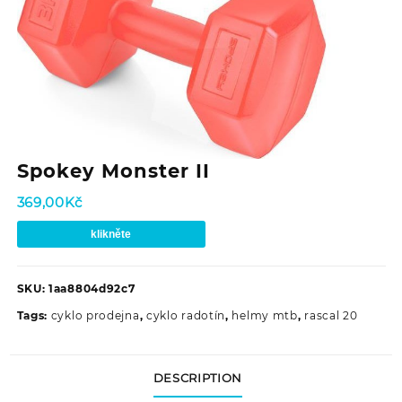
Spokey Monster II
369,00
Kč
klikněte
SKU:
1aa8804d92c7
Tags:
cyklo prodejna
,
cyklo radotín
,
helmy mtb
,
rascal 20
DESCRIPTION