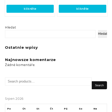
klikněte
klikněte
Hledat
Hledat
Ostatnie wpisy
Najnowsze komentarze
Žádné komentáře.
Search
for:
Search
Srpen 2026
Po
Út
St
Čt
Pá
So
Ne