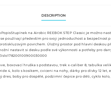
DESCRIPTION
PopisStupínek na Airobic REEBOK STEP Classic je možno nasta
se používají především pro svoji jednoduchost a bezpečnost při
rotiskluzovým povrchem. Úložný prostor pod hlavní deskou př
možní nastavit si desku podle své výkonnosti a potřeby pro dan
 číslo178200100900030000
ve, boxovací hruška s podstavou, trek x-caliber 8, tabulka velik
de 4, kolo s kosikem, cviceni na nohy, dárky pro dívky 12 let, 
ý dres, boby pro dospělé, podzimní čepice pro děti, cyklo kol