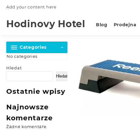
Skip
Add your content here
to
content
Hodinovy Hotel
Blog
Prodejna
Categories
No categories
Hledat
Hledat
Ostatnie wpisy
Najnowsze
komentarze
Žádné komentáře.