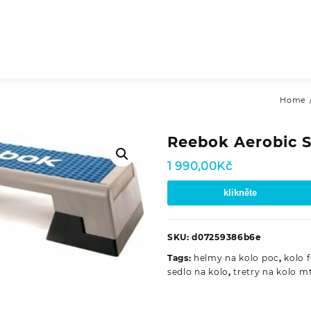
Home
Reebok Aerobic 
1 990,00
Kč
klikněte
SKU:
d07259386b6e
Tags:
helmy na kolo poc
,
kolo 
sedlo na kolo
,
tretry na kolo m