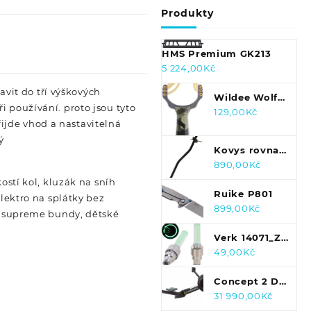
Produkty
HMS Premium GK213
5 224,00
Kč
vit do tří výškových
Wildee Wolf
 používání. proto jsou tyto
Camo
129,00
Kč
ijde vhod a nastavitelná
ý
Kovys rovnač
držáku
890,00
Kč
měniče
ostí kol, kluzák na sníh
Ruike P801
elektro na splátky bez
899,00
Kč
o, supreme bundy, dětské
Verk 14071_Z
svítící
49,00
Kč
ventilky 2 ks
zelené
Concept 2 D
PM5
31 990,00
Kč