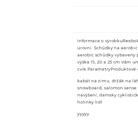
Informace o výrobkuReebok
úrovní. Schůdky na aerobic 
aerobic schůdky vybaveny p
výška 15, 20 a 25 cm Vám u
cvik.ParametryProduktové
kabát na zimu, držák na láh
snowboard, salomon sense ri
navýšení, damsky cyklistick
holinky lidl
yyyyy