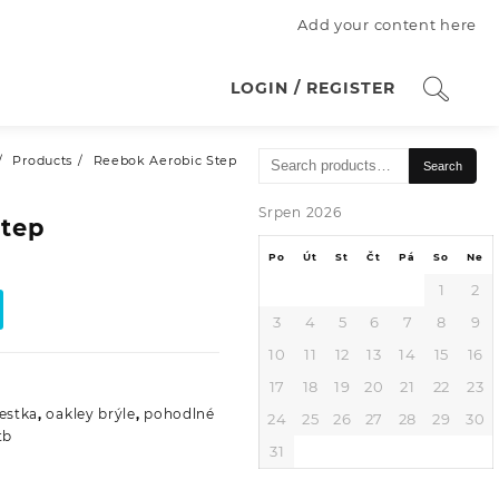
Add your content here
LOGIN / REGISTER
Search
Products
Reebok Aerobic Step
Search
for:
Srpen 2026
Step
Po
Út
St
Čt
Pá
So
Ne
1
2
3
4
5
6
7
8
9
10
11
12
13
14
15
16
17
18
19
20
21
22
23
festka
,
oakley brýle
,
pohodlné
24
25
26
27
28
29
30
tb
31