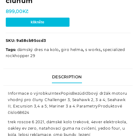
člunům
899,00
Kč
klikněte
SKU:
9a58cb95ccd3
Tags:
dámský dres na kolo
,
giro helma
,
s works
,
specialized
rockhopper 29
DESCRIPTION
Informace o výrobkuIntexPopisBezúdržbový držák motoru
vhodný pro čluny Challenger 3; Seahawk 2, 3 a 4; Seahawk
II; Excursion 3,4 a 5; Mariner 3 a 4.ParametryProduktové
číslo68624
trek roscoe 6 2021, dámské kolo trekové, 4ever elektrokola,
oakley ev zero, natahovací guma na cvičení, yedoo four, u
kola, lelosi reklamace, cmp bundy, lezení