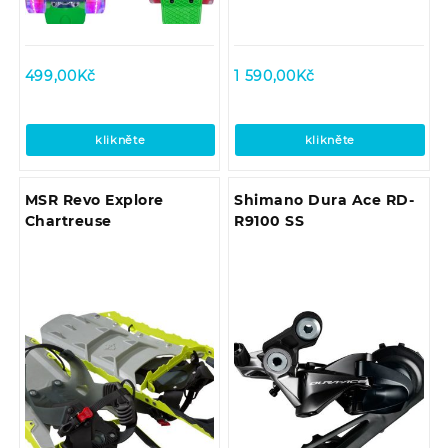
499,00
Kč
1 590,00
Kč
klikněte
klikněte
MSR Revo Explore
Shimano Dura Ace RD-
Chartreuse
R9100 SS