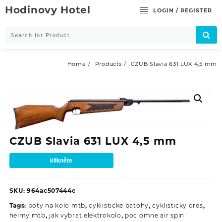
Skip
Hodinovy Hotel
LOGIN / REGISTER
to
content
Home
Products
CZUB Slavia 631 LUX 4,5 mm
CZUB Slavia 631 LUX 4,5 mm
klikněte
SKU:
964ac507444c
Tags:
boty na kolo mtb
,
cyklisticke batohy
,
cyklisticky dres
,
helmy mtb
,
jak vybrat elektrokolo
,
poc omne air spin