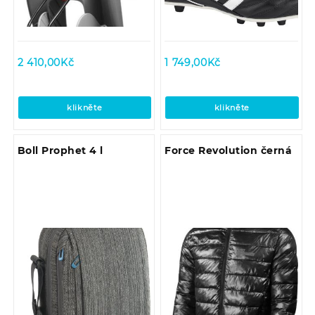
2 410,00
Kč
1 749,00
Kč
klikněte
klikněte
Boll Prophet 4 l
Force Revolution černá