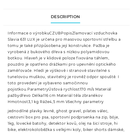
DESCRIPTION
Informace o výrobkuCZUBPopisZlamovací vzduchovka
Slavia 631 LUX je určena pro masovou sportovní střelbu a
tomu je také přizpůsobena její konstrukce. Pažba je
vyrobená z bukového dřeva s nízkou polyamidovou
botkou. Hlaveň je v klidové poloze fixována táhlem,
pouzdro je opatřeno drážkami pro upevnění optického
zaměřovače. Hledí je výškově i stranově stavitelné s
tunelovou muškou, stavitelný je rovněž odpor spouště. I
toto provedení je vybaveno samočinnou
pojistkou.ParametryÚsťová rychlost170 m/s Materiál
pažbydřevo Délka116 cm Materiál těla zbraněkov
Hmotnost3,1 kg Ráže4,5 mm Všechny parametry
jednodílné plavky levně, ghost gravel, pilates válec,
cestovní box pro psa, sportovní podprsenka na zip, bóje,
1kg, lovecké batohy, detektor kovů, olej na šicí stroje, hi
bike, elektrokoloběžka s velkými koly, biker shorts dámské,