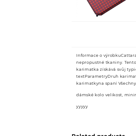
Informace o výrobkuCatta
nepropustné tkaniny. Tento
karimatka získává svůj typ
textParametryDruh karima
karimatkyna spaní Všechn
dámské kolo velikost, minim
yyyyy