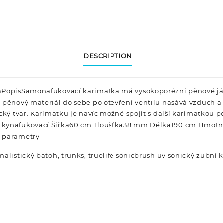
DESCRIPTION
raPopisSamonafukovací karimatka má vysokoporézní pěnové j
 pěnový materiál do sebe po otevření ventilu nasává vzduch a
ický tvar. Karimatku je navíc možné spojit s další karimatkou 
tkynafukovací Šířka60 cm Tloušťka38 mm Délka190 cm Hmotno
y parametry
alistický batoh, trunks, truelife sonicbrush uv sonický zubní 