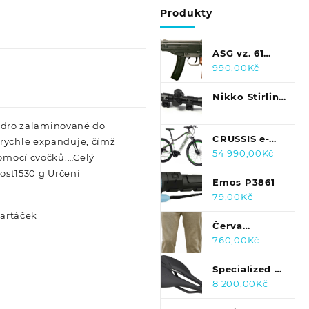
Produkty
ASG vz. 61
Škorpion
990,00
Kč
Nikko Stirling
MountMaster
AO 4-12x50
ádro zalaminované do
CRUSSIS e-
Half Mil Dot
 rychle expanduje, čímž
Cross 7.7-M 20
54 990,00
Kč
Paralaxa
pomocí cvočků.…Celý
Ah 28"
st1530 g Určení
černé/bílé/zelené
Emos P3861
2022 18"
79,00
Kč
kartáček
Červa
Cremorne
760,00
Kč
03360001
olivové
Specialized S-
Works Power
8 200,00
Kč
Carbon černé