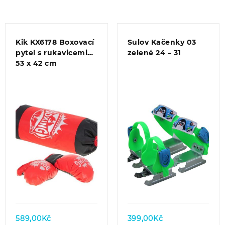
Kik KX6178 Boxovací
Sulov Kačenky 03
pytel s rukavicemi
zelené 24 – 31
53 x 42 cm
Quick view
Quick view
589,00
Kč
399,00
Kč