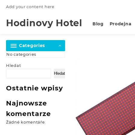
Skip
Add your content here
to
content
Hodinovy Hotel
Blog
Prodejna
Categories
No categories
Hledat
Hledat
Ostatnie wpisy
Najnowsze
komentarze
Žádné komentáře.