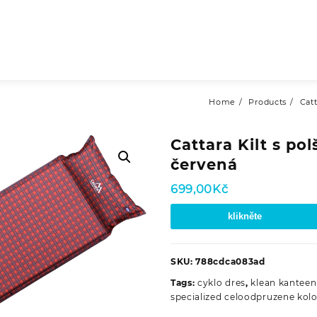
Home
Products
Catt
Cattara Kilt s po
červená
699,00
Kč
klikněte
SKU:
788cdca083ad
Tags:
cyklo dres
,
klean kanteen
specialized celoodpruzene kol