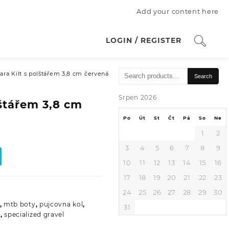
Add your content here
LOGIN / REGISTER
Search
ara Kilt s polštářem 3,8 cm červená
Search
for:
Srpen 2026
lštářem 3,8 cm
Po
Út
St
Čt
Pá
So
Ne
1
2
3
4
5
6
7
8
9
10
11
12
13
14
15
16
17
18
19
20
21
22
23
24
25
26
27
28
29
30
,
mtb boty
,
pujcovna kol
,
31
o
,
specialized gravel