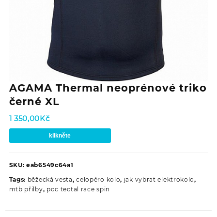
AGAMA Thermal neoprénové triko
černé XL
1 350,00
Kč
klikněte
SKU:
eab6549c64a1
Tags:
běžecká vesta
,
celopéro kolo
,
jak vybrat elektrokolo
,
mtb přilby
,
poc tectal race spin