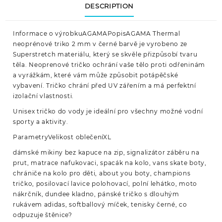
DESCRIPTION
Informace o výrobkuAGAMAPopisAGAMA Thermal
neoprénové triko 2 mm v černé barvě je vyrobeno ze
Superstretch materiálu, který se skvěle přizpůsobí tvaru
těla. Neoprenové tričko ochrání vaše tělo proti odřeninám
a vyrážkám, které vám může způsobit potápěčské
vybavení. Tričko chrání před UV zářením a má perfektní
izolační vlastnosti.
Unisex tričko do vody je ideální pro všechny možné vodní
sporty a aktivity.
ParametryVelikost oblečeníXL
dámské mikiny bez kapuce na zip, signalizátor záběru na
prut, matrace nafukovaci, spacák na kolo, vans skate boty,
chrániče na kolo pro děti, about you boty, champions
tričko, posilovací lavice polohovací, polní lehátko, moto
nákrčník, dundee kladno, pánské tričko s dlouhým
rukávem adidas, softballový míček, tenisky černé, co
odpuzuje štěnice?