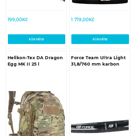
199,00
Kč
1 719,00
Kč
klikněte
klikněte
Helikon-Tex DA Dragon
Force Team Ultra Light
Egg MK II 25 l
31,8/760 mm karbon